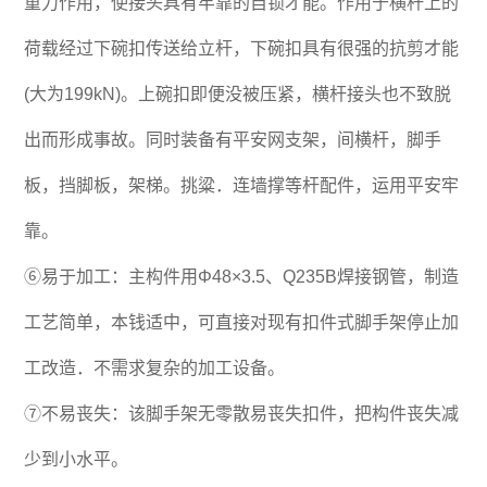
重力作用，使接头具有牢靠的自锁才能。作用于横杆上的
荷载经过下碗扣传送给立杆，下碗扣具有很强的抗剪才能
(大为199kN)。上碗扣即便没被压紧，横杆接头也不致脱
出而形成事故。同时装备有平安网支架，间横杆，脚手
板，挡脚板，架梯。挑粱．连墙撑等杆配件，运用平安牢
靠。
⑥易于加工：主构件用Φ48×3.5、Q235B焊接钢管，制造
工艺简单，本钱适中，可直接对现有扣件式脚手架停止加
工改造．不需求复杂的加工设备。
⑦不易丧失：该脚手架无零散易丧失扣件，把构件丧失减
少到小水平。