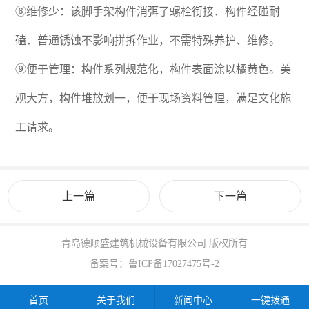
⑧维修少：该脚手架构件消弭了螺栓衔接．构件经碰耐
磕．普通锈蚀不影响拼拆作业，不需特殊养护、维修。
⑨便于管理：构件系列规范化，构件表面涂以橘黄色。美
观大方，构件堆放划一，便于现场资料管理，满足文化施
工请求。
上一篇
下一篇
青岛德顺盛建筑机械设备有限公司 版权所有
备案号：
鲁ICP备17027475号-2
首页
关于我们
新闻中心
一键拨通